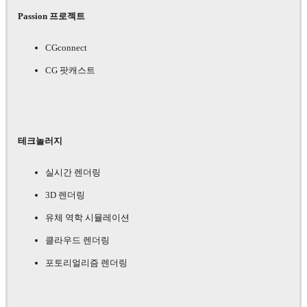
Passion 프로젝트
CGconnect
CG 팟캐스트
테크놀러지
실시간 렌더링
3D 렌더링
유체 역학 시뮬레이션
클라우드 렌더링
포토리얼리즘 렌더링