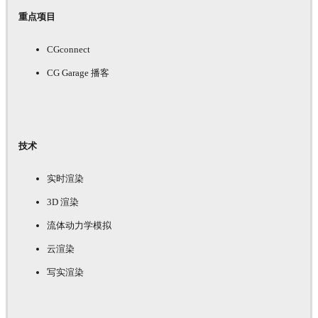
重点项目
CGconnect
CG Garage 播客
技术
实时渲染
3D 渲染
流体动力学模拟
云渲染
写实渲染