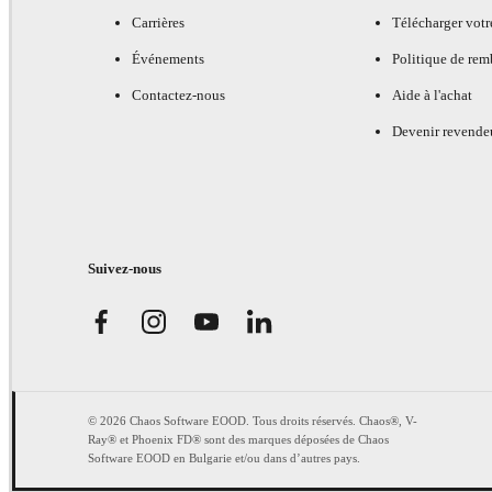
Carrières
Télécharger votr
Événements
Politique de re
Contactez-nous
Aide à l'achat
Devenir revende
Suivez-nous
© 2026 Chaos Software EOOD. Tous droits réservés. Chaos®, V-
Ray® et Phoenix FD® sont des marques déposées de Chaos
Software EOOD en Bulgarie et/ou dans d’autres pays.