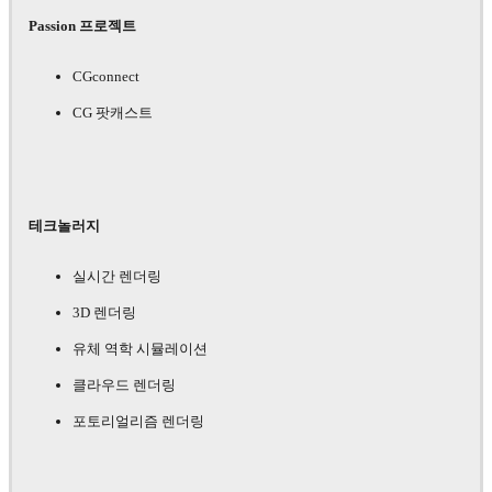
Passion 프로젝트
CGconnect
CG 팟캐스트
테크놀러지
실시간 렌더링
3D 렌더링
유체 역학 시뮬레이션
클라우드 렌더링
포토리얼리즘 렌더링