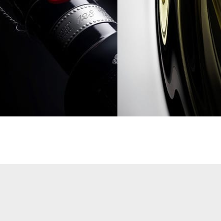
Advertising
Danil Gorskikh
Advertising