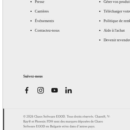
Presse
Gérer vos produi
Carrières
Télécharger votr
Événements
Politique de re
Contactez-nous
Aide à l'achat
Devenir revende
Suivez-nous
© 2026 Chaos Software EOOD. Tous droits réservés. Chaos®, V-
Ray® et Phoenix FD® sont des marques déposées de Chaos
Software EOOD en Bulgarie et/ou dans d’autres pays.