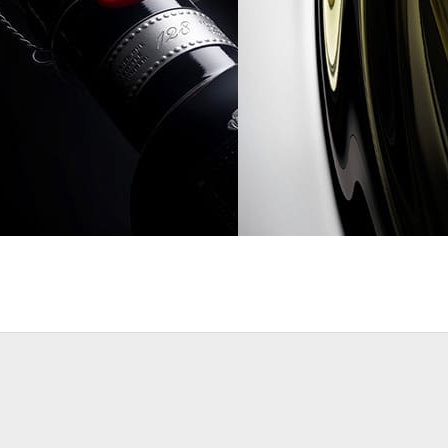
Advertising
Danil Gorskikh
Advertising