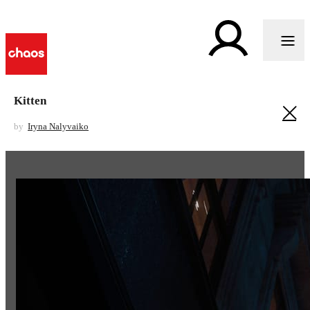
Kitten
by
Iryna Nalyvaiko