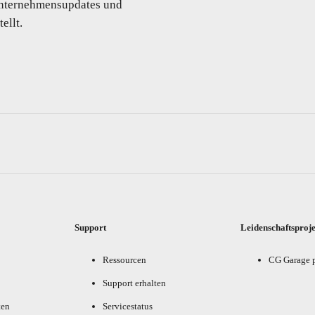
 Unternehmensupdates und
ellt.
Support
Leidenschaftsproj
Ressourcen
CG Garage 
Support erhalten
ten
Servicestatus