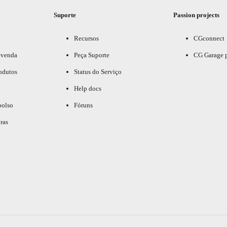
Suporte
Passion projects
Recursos
CGconnect
evenda
Peça Suporte
CG Garage 
odutos
Status do Serviço
Help docs
bolso
Fóruns
ras