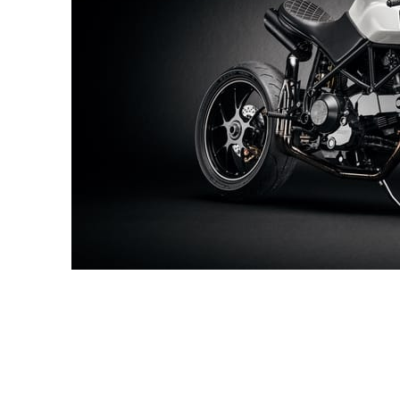
Andreas Fougner Ezelius
Automotive