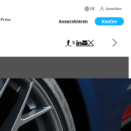
DE
Anmelden
Preise
Ausprobieren
Kaufen
Next in Automotive
Lens Effects