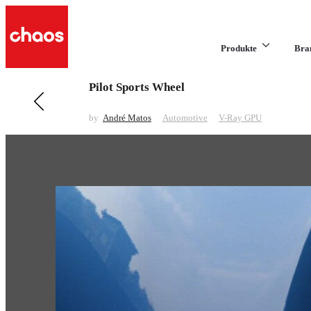
Produkte
Bra
Pilot Sports Wheel
Previous in Automotive
911 GT2
by
André Matos
Automotive
V-Ray GPU