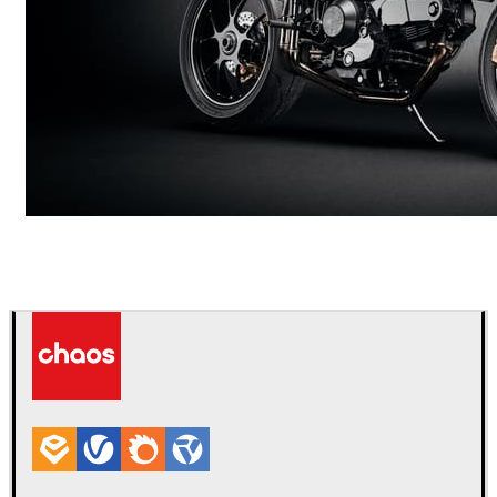
Andreas Fougner Ezelius
Automotriz