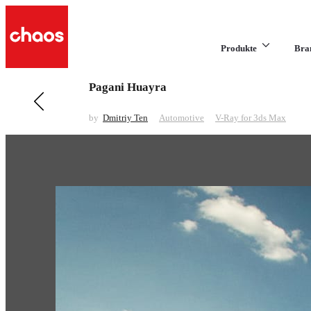
Produkte
Bra
Pagani Huayra
Previous in Automotive
BMW 435i
by
Dmitriy Ten
Automotive
V-Ray for 3ds Max