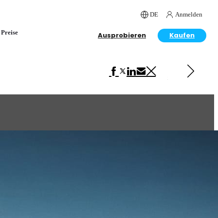
DE
Anmelden
Preise
Ausprobieren
Kaufen
Next in Automotive
Yacht