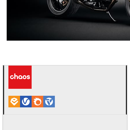
Andreas Fougner Ezelius
汽车