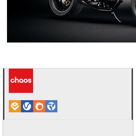
Andreas Fougner Ezelius
Automotriz