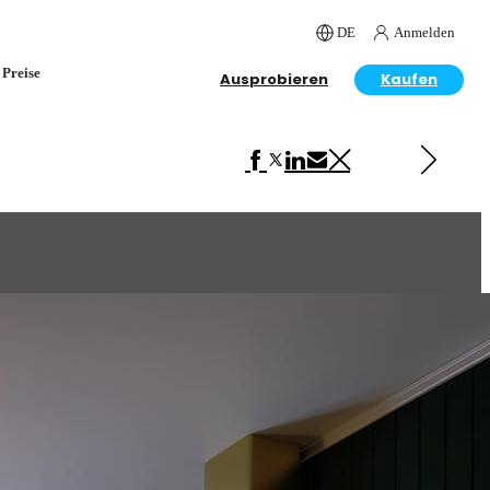
DE
Anmelden
Preise
Ausprobieren
Kaufen
Next in Interior Design
Neoclassical kitchen