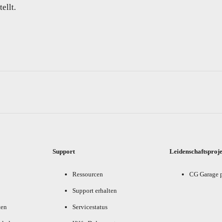
ellt.
Support
Leidenschaftsproj
Ressourcen
CG Garage 
Support erhalten
ten
Servicestatus