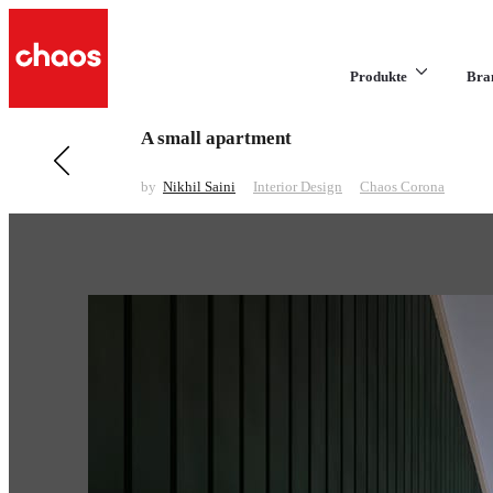
Produkte
Bra
A small apartment
Previous in Interior Design
3d-rendering by Aurora Renderings
by
Nikhil Saini
Interior Design
Chaos Corona