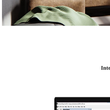
Vectorworks Rendering
Vectorworks 3D Rendering mit Enscape
Int
Kostenlos testen
Pläne & Preise ansehen