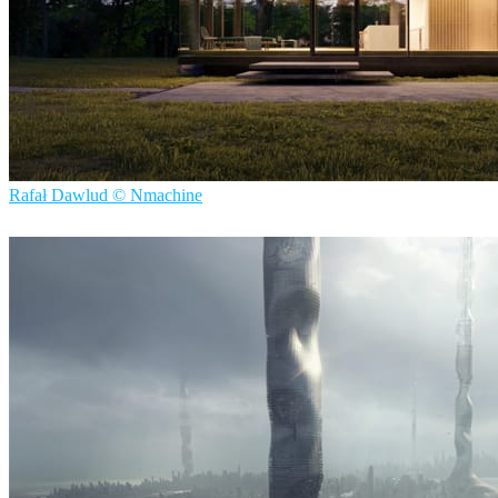
Rafał Dawlud © Nmachine
Nmachine
建筑