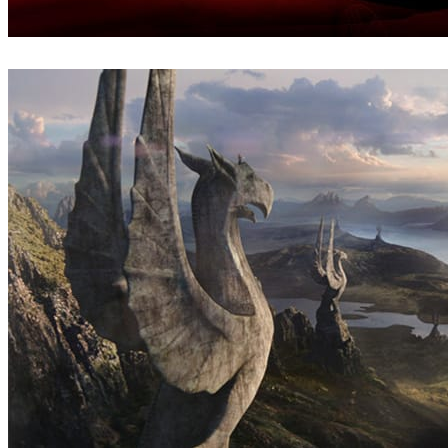
CircleMedia
汽车