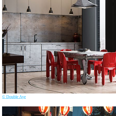
Dabarti Studio
艺术
© Double Aye
Double Aye
室内设计