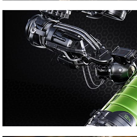
Pixomondo
电视