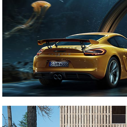
Dmitriy Glazyrin
汽车