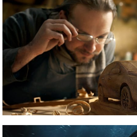
Dmitriy Glazyrin
广告
Dmitriy Glazyrin
汽车