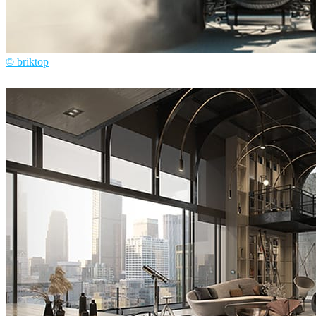
© briktop
Briktop
汽车