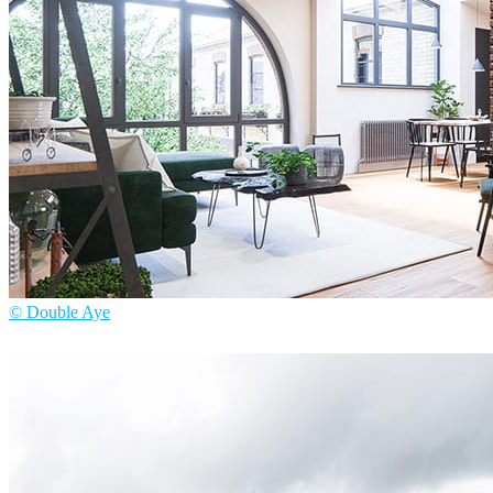
© Double Aye
Double Aye
室内设计