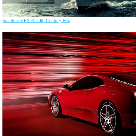
Scanline VFX © 20th Century Fox
ScanlineVFX
影视