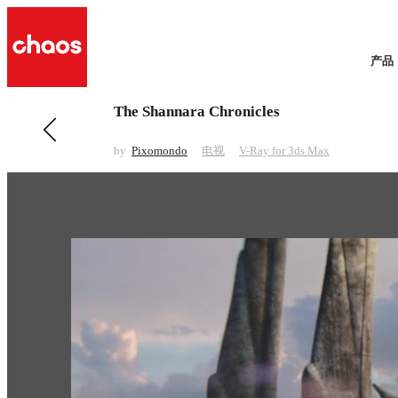
产品
The Shannara Chronicles
前一 电视
Game of Thrones – Season 4
by
Pixomondo
电视
V-Ray for 3ds Max