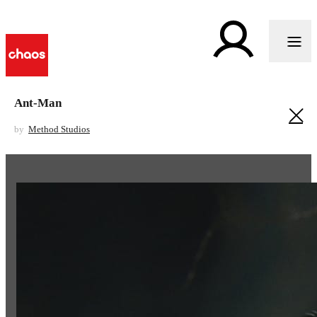
Ant-Man
by
Method Studios