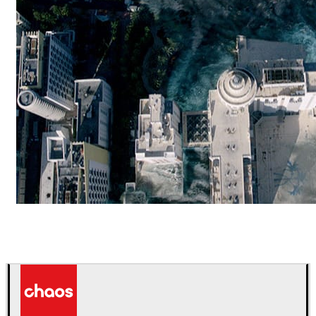
ScanlineVFX
影视