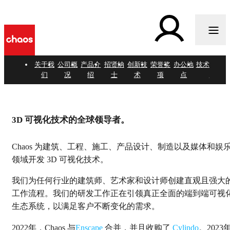
关于我
公司概
产品介
招贤纳
创新技
荣誉奖
办公地
技术合作伙
们
况
绍
士
术
项
点
伴
欢迎来到 Chaos.
3D 可视化技术的全球领导者。
Chaos 为建筑、工程、施工、产品设计、制造以及媒体和娱
领域开发 3D 可视化技术。
我们为任何行业的建筑师、艺术家和设计师创建直观且强大
工作流程。我们的研发工作正在引领真正全面的端到端可视
生态系统，以满足客户不断变化的需求。
2022年，Chaos 与
Enscape
合并，并且收购了
Cylindo
。2023