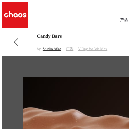
产品
Candy Bars
前一 广告
Splash
by
Studio Aiko
广告
V-Ray for 3ds Max