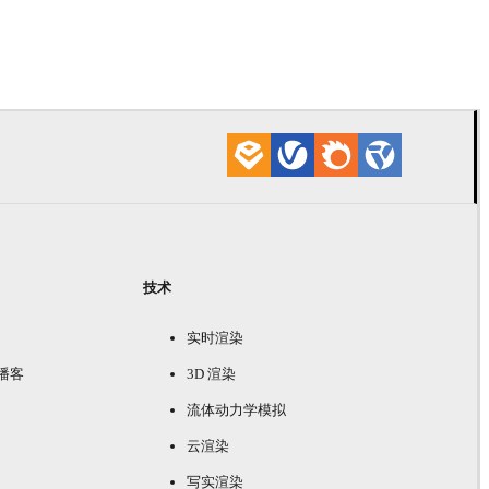
Onur Dursu
汽
技术
实时渲染
e 播客
3D 渲染
流体动力学模拟
云渲染
写实渲染