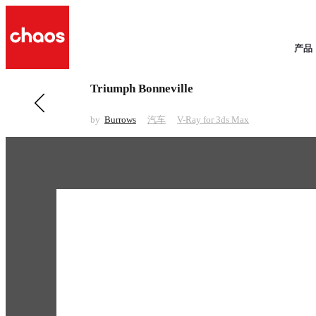
产品
Triumph Bonneville
前一 汽车
Ford Edge Vignale
by
Burrows
汽车
V-Ray for 3ds Max