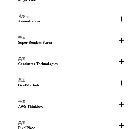
+
俄罗斯
AnimaRender
+
美国
Super Renders Farm
+
美国
Conductor Technologies
+
美国
GridMarkets
+
美国
AWS Thinkbox
+
美国
PixelPlow