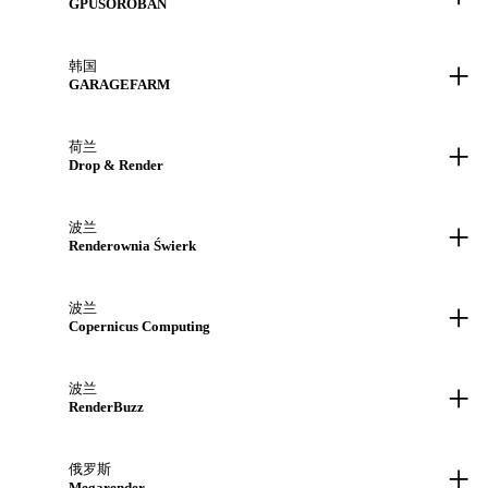
GPUSOROBAN
+
韩国
GARAGEFARM
+
荷兰
Drop & Render
+
波兰
Renderownia Świerk
+
波兰
Copernicus Computing
+
波兰
RenderBuzz
+
俄罗斯
Megarender