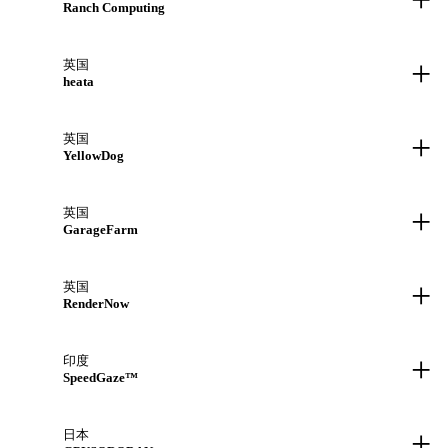
Ranch Computing
+
英国
heata
+
英国
YellowDog
+
英国
GarageFarm
+
英国
RenderNow
+
印度
SpeedGaze™
+
日本