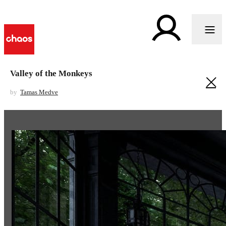
Valley of the Monkeys
by
Tamas Medve