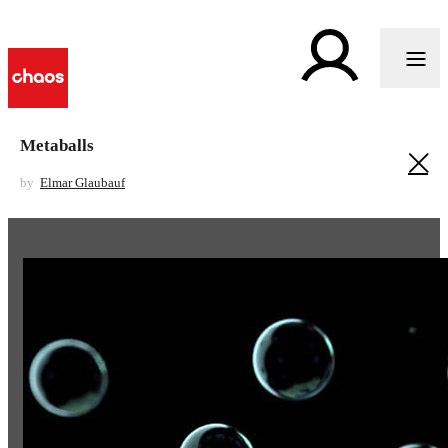
Metaballs
by
Elmar Glaubauf