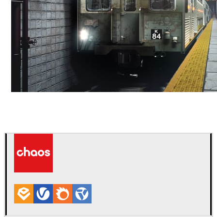
Deepak Jain
艺术