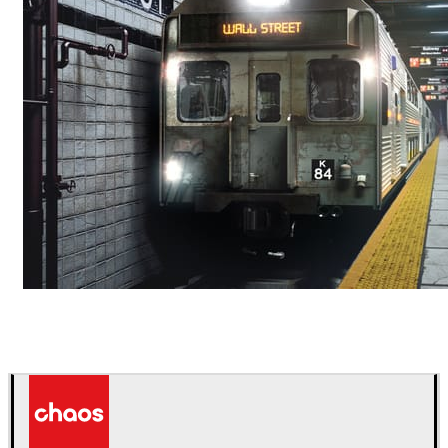
Deepak Jain
艺术