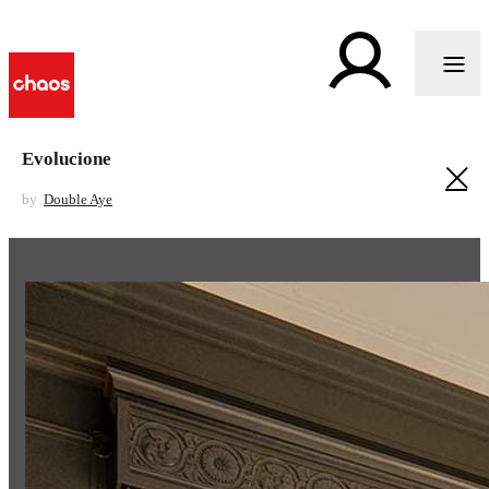
Evolucione
by
Double Aye