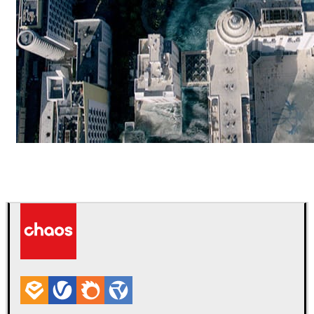
ScanlineVFX
影视