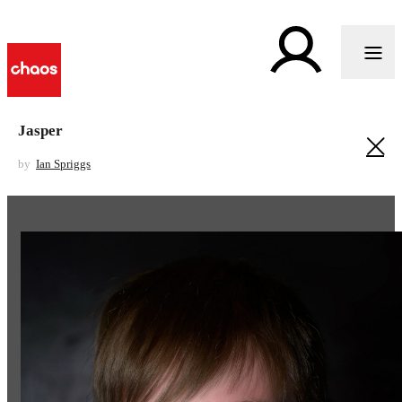
Jasper
by
Ian Spriggs