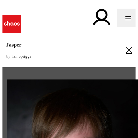
Jasper
by
Ian Spriggs