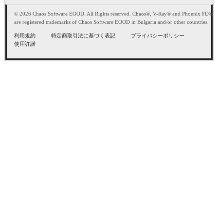
© 2026 Chaos Software EOOD. All Rights reserved. Chaos®, V-Ray® and Phoenix FD®
are registered trademarks of Chaos Software EOOD in Bulgaria and/or other countries.
利用規約
特定商取引法に基づく表記
プライバシーポリシー
使用許諾