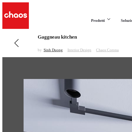
Prodotti
Soluzi
Gaggneau kitchen
Previous in Interior Design
Private Residence Zurich
by
Sinh Duong
Interior Design
Chaos Corona