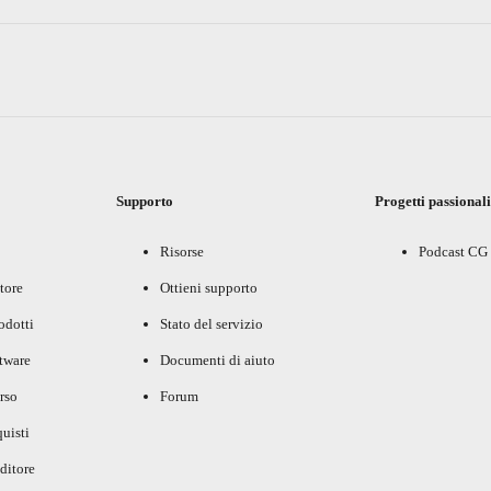
Supporto
Progetti passional
Risorse
Podcast CG
tore
Ottieni supporto
rodotti
Stato del servizio
ftware
Documenti di aiuto
rso
Forum
uisti
ditore