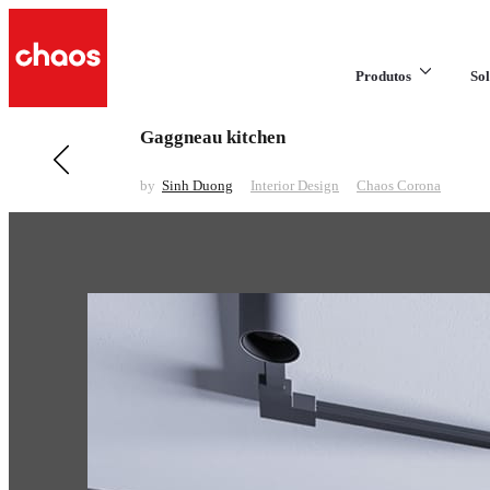
Produtos
Sol
Gaggneau kitchen
Anterior em Interior Design
Private Residence Zurich
by
Sinh Duong
Interior Design
Chaos Corona