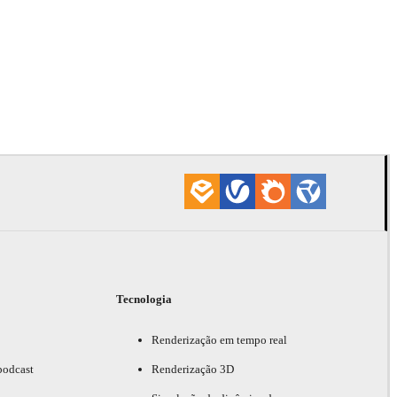
Davide Paol
Interior De
Tecnologia
Renderização em tempo real
podcast
Renderização 3D