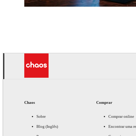
Seifeddine El Ayeb
Interior Design
Chaos
Comprar
Sobre
Comprar online
Blog (Inglês)
Encontrar uma r