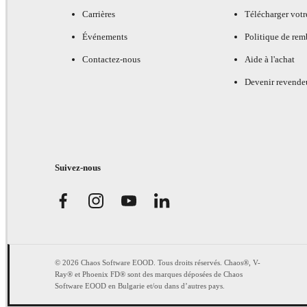
Carrières
Télécharger votr
Événements
Politique de re
Contactez-nous
Aide à l'achat
Devenir revende
Suivez-nous
© 2026 Chaos Software EOOD. Tous droits réservés. Chaos®, V-
Ray® et Phoenix FD® sont des marques déposées de Chaos
Software EOOD en Bulgarie et/ou dans d’autres pays.