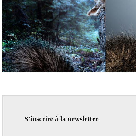
Lorett Foth
Art
Lorett Foth
Art
S’inscrire à la newsletter