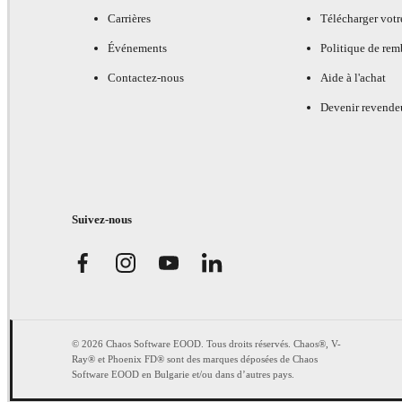
Carrières
Télécharger votr
Événements
Politique de re
Contactez-nous
Aide à l'achat
Devenir revende
Suivez-nous
© 2026 Chaos Software EOOD. Tous droits réservés. Chaos®, V-
Ray® et Phoenix FD® sont des marques déposées de Chaos
Software EOOD en Bulgarie et/ou dans d’autres pays.