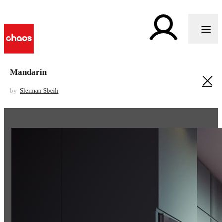
Mandarin
by
Sleiman Sbeih