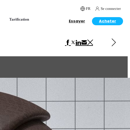
FR
Se connecter
Tarification
Essayer
Acheter
Next in VRscans Library
Leather Brown 2