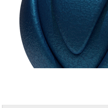
Chaos Group
VRscans Library