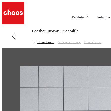
Produits
Solutions 
Leather Brown Crocodile
Previous in VRscans Library
Linoleum Brown Pattern Matte
by
Chaos Group
VRscans Library
Chaos Scans