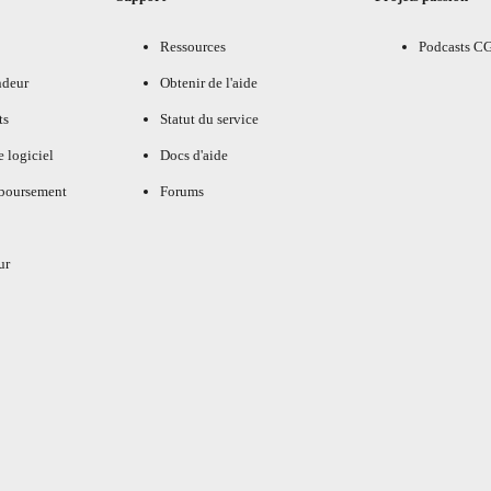
Ressources
Podcasts C
ndeur
Obtenir de l'aide
ts
Statut du service
e logiciel
Docs d'aide
mboursement
Forums
ur