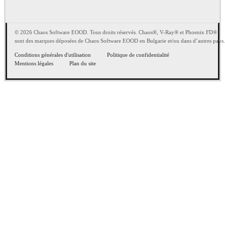
© 2026 Chaos Software EOOD. Tous droits réservés. Chaos®, V-Ray® et Phoenix FD®
sont des marques déposées de Chaos Software EOOD en Bulgarie et/ou dans d’autres pays.
Conditions générales d'utilisation
Politique de confidentialité
Mentions légales
Plan du site