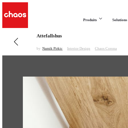
Produits
Solutions 
Attefallshus
Previous in Interior Design
Lavabo Tri Suave
by
Namik Pirkic
Interior Design
Chaos Corona