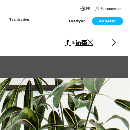
FR
Se connecter
Tarification
Essayer
Acheter
Next in Interior Design
Black and Gold