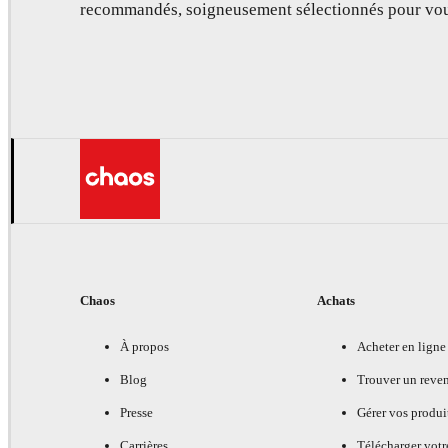
recommandés, soigneusement sélectionnés pour vou
Chaos
Achats
À propos
Acheter en ligne
Blog
Trouver un reve
Presse
Gérer vos produi
Carrières
Télécharger votr