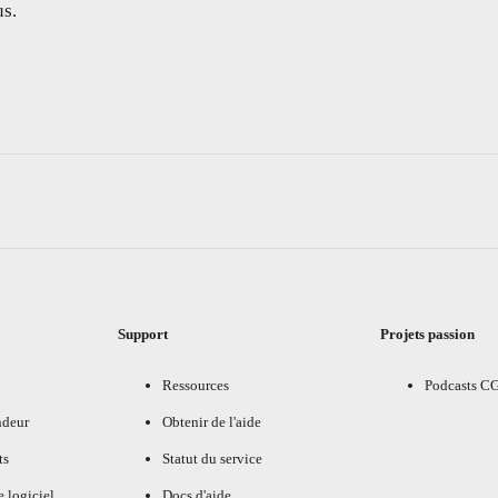
s.
Support
Projets passion
Ressources
Podcasts C
ndeur
Obtenir de l'aide
ts
Statut du service
e logiciel
Docs d'aide