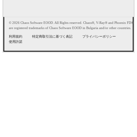
© 2026 Chaos Software EOOD. All Rights reserved. Chaos®, V-Ray® and Phoenix FD®
are registered trademarks of Chaos Software EOOD in Bulgaria and/or other countries.
利用規約
特定商取引法に基づく表記
プライバシーポリシー
使用許諾