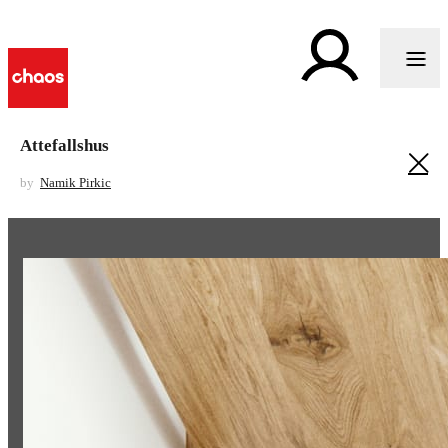
Attefallshus
by
Namik Pirkic