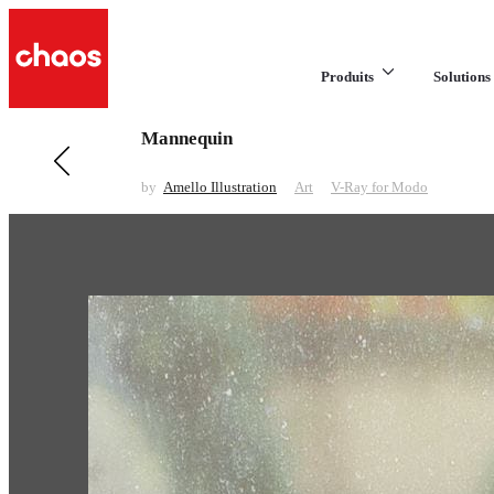
Produits
Solutions 
Mannequin
Previous in Art
Fox Tale
by
Amello Illustration
Art
V-Ray for Modo