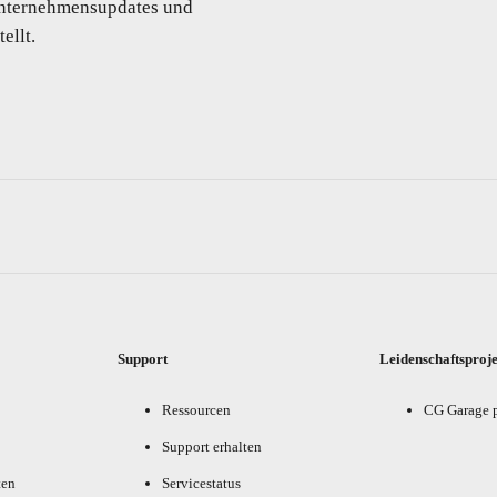
 Unternehmensupdates und
ellt.
Support
Leidenschaftsproj
Ressourcen
CG Garage 
Support erhalten
ten
Servicestatus