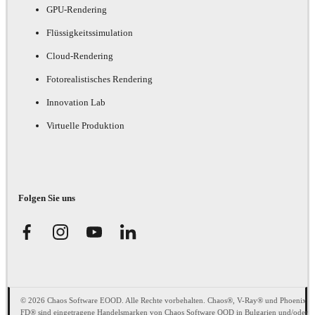
GPU-Rendering
Flüssigkeitssimulation
Cloud-Rendering
Fotorealistisches Rendering
Innovation Lab
Virtuelle Produktion
Folgen Sie uns
© 2026 Chaos Software EOOD. Alle Rechte vorbehalten. Chaos®, V-Ray® und Phoenix
FD® sind eingetragene Handelsmarken von Chaos Software OOD in Bulgarien und/oder