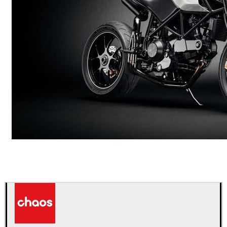
Andreas Fougner Ezelius
自動車