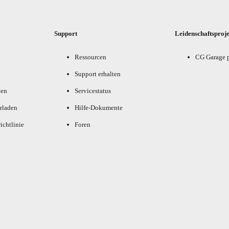
Support
Leidenschaftsproj
Ressourcen
CG Garage 
Support erhalten
ten
Servicestatus
rladen
Hilfe-Dokumente
ichtlinie
Foren