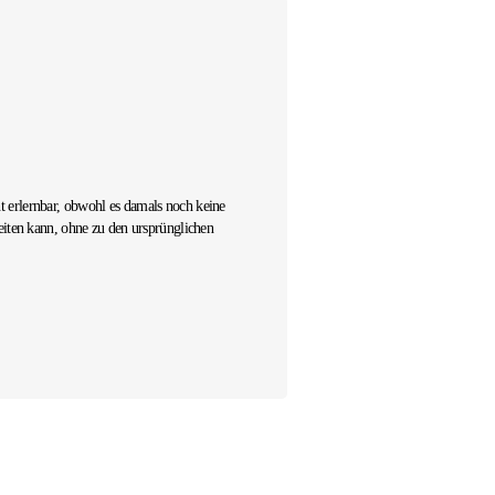
Hugo Henriqu
Innenarchitek
Arqloads Prod
ht erlernbar, obwohl es damals noch keine
Envision ist ein leistungsstarke
iten kann, ohne zu den ursprünglichen
Projekten arbeite – ich erziele 
Studierenden haben den Workflow