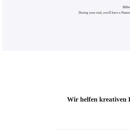
Billi
During your trial, you'll have a Named
Wir helfen kreativen