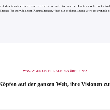
ng starts automatically after your free trial period ends. You can cancel up to a day before the trial
 license (for individual use). Floating licenses, which can be shared among users, are available o
WAS SAGEN UNSERE KUNDEN ÜBER UNS?
 Köpfen auf der ganzen Welt, ihre Visionen z