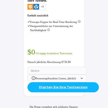
Ihre Szenen.
+
1
Enthält zusätzlich
Enscape-Engine für Real-Time Rendering
Designeinblicke zur Unterstützung der
Nachhaltigkeit
$
0
/14-tägige kostenlose Testversion
Danach jährliche Abrechnung $730.80
Jährlich
Personengebundene Lizenz, jährlich
Starten Sie Ihre Testversion
Die Preise verstehen sich exklusive Steuern.