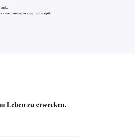
 ends.
nce you convert to a paid subscription.
um Leben zu erwecken.