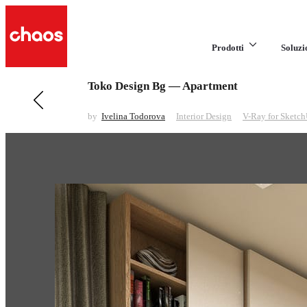
Prodotti
Soluzi
Toko Design Bg — Apartment
Previous in Interior Design
Tabletop
by
Ivelina Todorova
Interior Design
V-Ray for Sketc