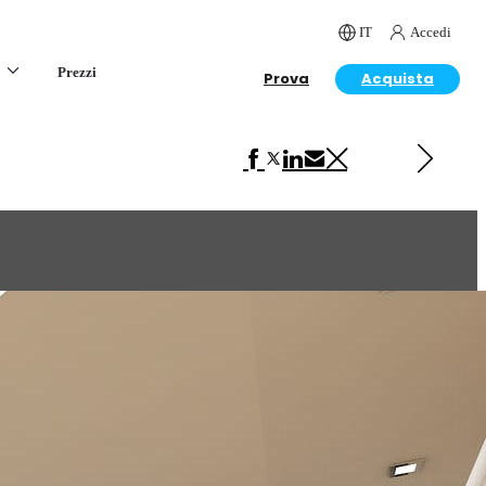
IT
Accedi
Prezzi
Prova
Acquista
Next in Interior Design
Loft Interior