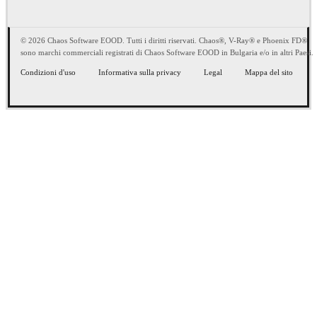
© 2026 Chaos Software EOOD. Tutti i diritti riservati. Chaos®, V-Ray® e Phoenix FD®
sono marchi commerciali registrati di Chaos Software EOOD in Bulgaria e/o in altri Paesi.
Condizioni d'uso
Informativa sulla privacy
Legal
Mappa del sito