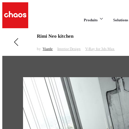
Produits
Solutions 
Rimi Neo kitchen
Previous in Interior Design
Poliform sofa
by
Viarde
Interior Design
V-Ray for 3ds Max