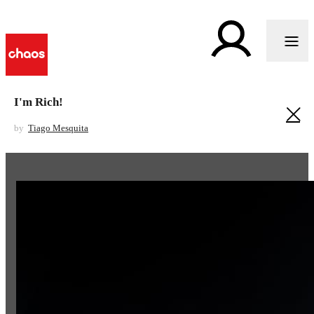
I'm Rich!
by
Tiago Mesquita