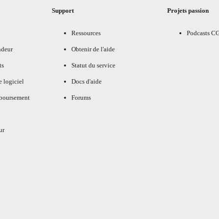
Support
Projets passion
Ressources
Podcasts C
ndeur
Obtenir de l'aide
ts
Statut du service
e logiciel
Docs d'aide
mboursement
Forums
ur