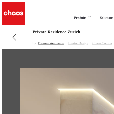
Produits
Solutions 
Private Residence Zurich
Previous in Interior Design
Rococo Interior
by
Thomas Vournazos
Interior Design
Chaos Corona