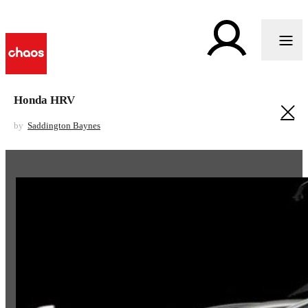
Honda HRV
by
Saddington Baynes